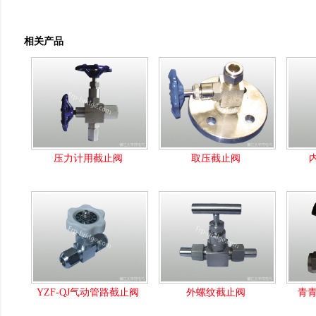
相关产品
压力计用截止阀
取压截止阀
YZF-QJ气动管路截止阀
外螺纹截止阀
青青