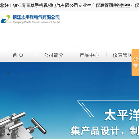
您好！镇江青青草手机视频电气有限公司专业生产
仪表管阀件
、
仪
首 页
公司简介
产品中心
仪表管阀件
1
2