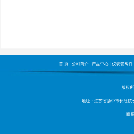
首 页
|
公司简介
|
产品中心
|
仪表管阀件
版权所有©
地址：江苏省扬中市长旺镇长旺东路8号
联系人