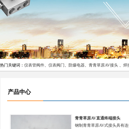
热门关键词：
仪表管阀件
、
仪表阀门
、
防爆电器
、
青青草原AV接头
、
焊
产品中心
青青草原AV直通终端接头
钢制青青草原AV式接头具有