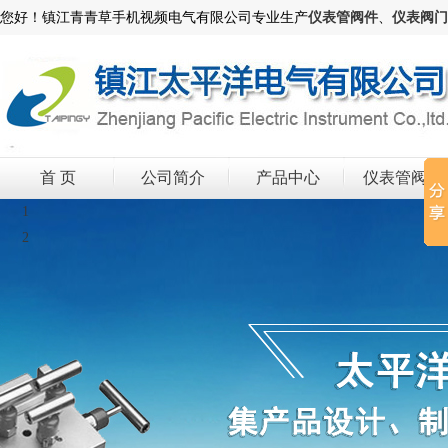
您好！镇江青青草手机视频电气有限公司专业生产
仪表管阀件
、
仪表阀门
首 页
公司简介
产品中心
仪表管阀件
1
2