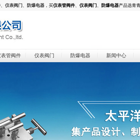
件
、
仪表阀门
、
防爆电器
，买
仪表管阀件
、
仪表阀门
、
防爆电器
产品选青
仪表管阀件
仪表阀门
防爆电器
新闻中心