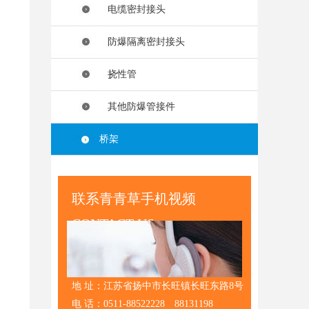
电缆密封接头
防爆隔离密封接头
挠性管
其他防爆管接件
桥架
联系青青草手机视频
CONTACT US
地 址：江苏省扬中市长旺镇长旺东路8号
电 话：0511-88522228 88131198