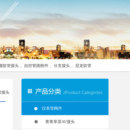
螺纹管接头
、
自控管路附件
、
分支接头
、
尼龙软管
管接头
仪表管阀件
青青草原AV接头